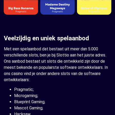
Veelzijdig en uniek spelaanbod
Met een spelaanbod dat bestaat uit meer dan 5.000
verschillende slots, ben je bij Slottio aan het juiste adres.
Ons aanbod bestaat uit slots die ontwikkeld zijn door de
meest bekende en populairste software ontwikkelaars. In
ons casino vind je onder andere slots van de software
ontwikkelaars:
Pragmatic;
Microgaming;
Blueprint Gaming;
Mascot Gaming;
Hacksaw.