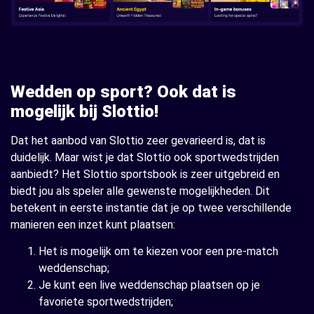
Wedden op sport? Ook dat is
mogelijk bij Slottio!
Dat het aanbod van Slottio zeer gevarieerd is, dat is
duidelijk. Maar wist je dat Slottio ook sportwedstrijden
aanbiedt? Het Slottio sportsbook is zeer uitgebreid en
biedt jou als speler alle gewenste mogelijkheden. Dit
betekent in eerste instantie dat je op twee verschillende
manieren een inzet kunt plaatsen:
Het is mogelijk om te kiezen voor een pre-match
weddenschap;
Je kunt een live weddenschap plaatsen op je
favoriete sportwedstrijden;