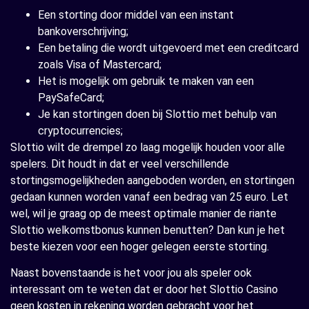
Een storting door middel van een instant
bankoverschrijving;
Een betaling die wordt uitgevoerd met een creditcard
zoals Visa of Mastercard;
Het is mogelijk om gebruik te maken van een
PaySafeCard;
Je kan stortingen doen bij Slottio met behulp van
cryptocurrencies;
Slottio wilt de drempel zo laag mogelijk houden voor alle
spelers. Dit houdt in dat er veel verschillende
stortingsmogelijkheden aangeboden worden, en stortingen
gedaan kunnen worden vanaf een bedrag van 25 euro. Let
wel, wil je graag op de meest optimale manier de riante
Slottio welkomstbonus kunnen benutten? Dan kun je het
beste kiezen voor een hoger gelegen eerste storting.
Naast bovenstaande is het voor jou als speler ook
interessant om te weten dat er door het Slottio Casino
geen kosten in rekening worden gebracht voor het