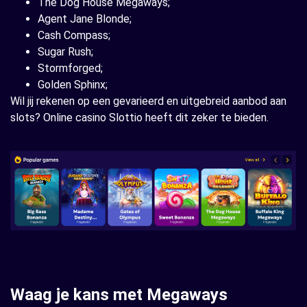
The Dog House Megaways;
Agent Jane Blonde;
Cash Compass;
Sugar Rush;
Stormforged;
Golden Sphinx;
Wil jij rekenen op een gevarieerd en uitgebreid aanbod aan
slots? Online casino Slottio heeft dit zeker te bieden.
Waag je kans met Megaways