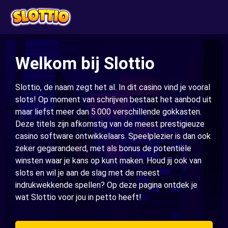
Welkom bij Slottio
Slottio, de naam zegt het al. In dit casino vind je vooral
slots! Op moment van schrijven bestaat het aanbod uit
maar liefst meer dan 5.000 verschillende gokkasten.
Deze titels zijn afkomstig van de meest prestigieuze
casino software ontwikkelaars. Speelplezier is dan ook
zeker gegarandeerd, met als bonus de potentiële
winsten waar je kans op kunt maken. Houd jij ook van
slots en wil je aan de slag met de meest
indrukwekkende spellen? Op deze pagina ontdek je
wat Slottio voor jou in petto heeft!